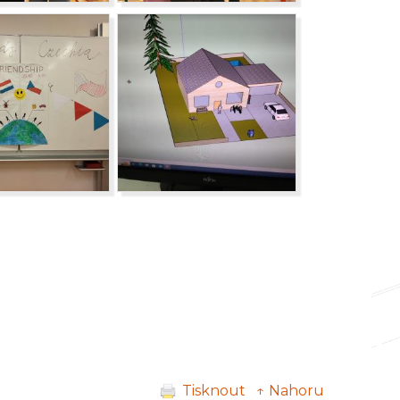
Tisknout
↑ Nahoru