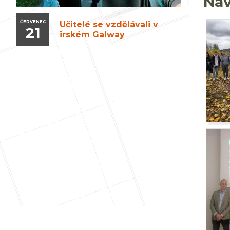
Náv
ČERVENEC
Učitelé se vzdělávali v
21
irském Galway