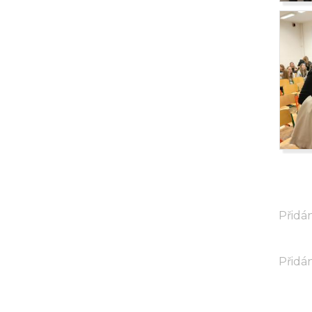
Přidán
Přidán