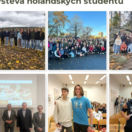
štěva holandských studentů