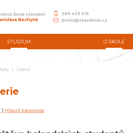
569 433 519
slová škola stavební
anislava Bechyně
posta@stavskola.cz
STUDIUM
O ŠKOLE
|
dní průmyslová škola stavební akademika Stanislava Bechyně
loky
Galerie
erie
t
|
Hlavní kategorie