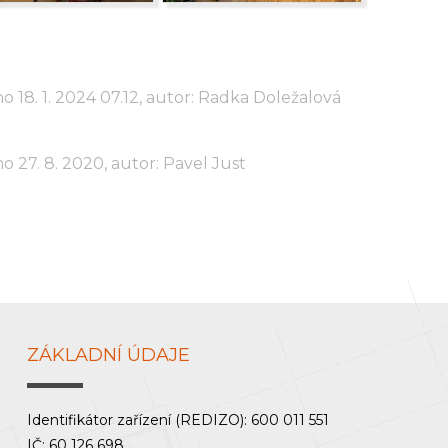
o 18. 1. 2024 07.12, autor: Radka Doležalová
o 27. 8. 2020, autor: Pavel Just
ZÁKLADNÍ ÚDAJE
Identifikátor zařízení (REDIZO): 600 011 551
IČ: 60 126 698