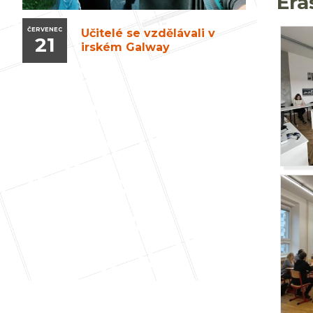
Er
ČERVENEC
Učitelé se vzdělávali v
21
irském Galway