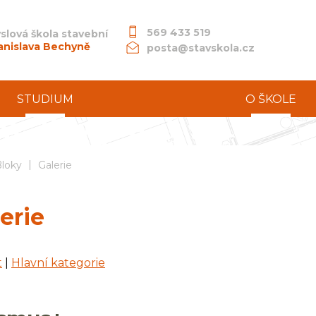
569 433 519
slová škola stavební
anislava Bechyně
posta@stavskola.cz
STUDIUM
O ŠKOLE
|
dní průmyslová škola stavební akademika Stanislava Bechyně
loky
Galerie
erie
t
|
Hlavní kategorie