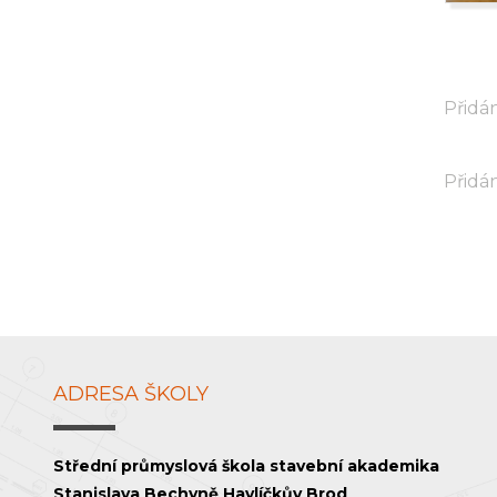
Přidán
Přidán
ADRESA ŠKOLY
Střední průmyslová škola stavební akademika
Stanislava Bechyně Havlíčkův Brod