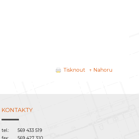
Tisknout
↑ Nahoru
KONTAKTY
tel.:
569 433 519
fax:
569 427 310