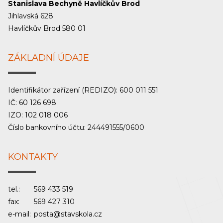
Stanislava Bechyně Havlíčkův Brod
Jihlavská 628
Havlíčkův Brod 580 01
ZÁKLADNÍ ÚDAJE
Identifikátor zařízení (REDIZO): 600 011 551
IČ: 60 126 698
IZO: 102 018 006
Číslo bankovního účtu: 244491555/0600
KONTAKTY
tel.:
569 433 519
fax:
569 427 310
e-mail:
posta@stavskola.cz