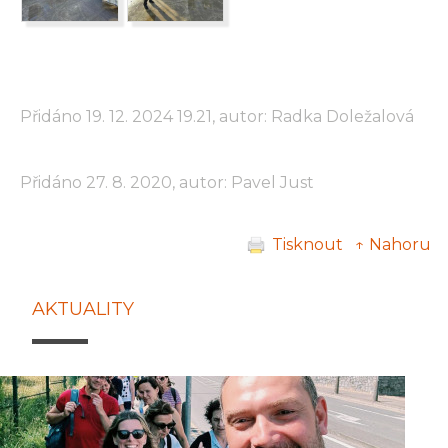
Přidáno 19. 12. 2024 19.21, autor: Radka Doležalová
Přidáno 27. 8. 2020, autor: Pavel Just
Tisknout
↑ Nahoru
AKTUALITY