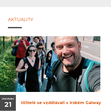
AKTUALITY
ČERVENEC
21
Učitelé se vzdělávali v irském Galway