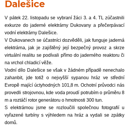
Dalešice
V pátek 22. listopadu se vybraní žáci 3. a 4. TL zúčastnili
exkurze do jaderné elektrárny Dukovany a přečerpávací
vodní elektrárny Dalešice.
V Dukovanech se účastníci dozvěděli, jak funguje jaderná
elektrárna, jak je zajištěný její bezpečný provoz a skrze
virtuální realitu se podívali přímo do jaderného reaktoru či
na vrchol chladicí věže.
Vodní dílo Dalešice se však v žádném případě nenechalo
zahanbit, jde totiž o nejvyšší sypanou hráz ve střední
Evropě mající úctyhodných 101,8 m. Ochotní průvodci nás
provedli strojovnou, kde voda proudí potrubím o průměru 8
m a roztáčí rotor generátoru o hmotnosti 300 tun.
S elektrárnou jsme se rozloučili společnou fotografií u
vyřazené turbíny s výhledem na hráz a vydali se zpátky
domů.