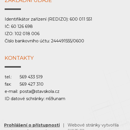
ZÁKLADNÍ ÚDAJE
Identifikátor zařízení (REDIZO): 600 011 551
IČ: 60 126 698
IZO: 102 018 006
Číslo bankovního účtu: 244491555/0600
KONTAKTY
tel.:
569 433 519
fax:
569 427 310
e-mail:
posta@stavskola.cz
ID datové schránky: n69unam
Prohlášení o přístupnosti
|
Webové stránky vytvořila