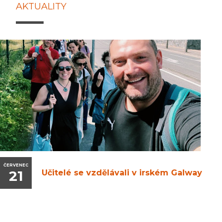
AKTUALITY
ČERVENEC
21
Učitelé se vzdělávali v irském Galway