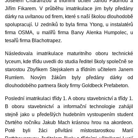
Josefem Charamzou a třídními učiteli Janou Fadrnou a
Jiřím Fikarem. V průběhu imatrikulace jim byly předány
dárky na uvítanou od firem, které s naší školou dlouhodobě
spolupracují. U zedníků to byla firma Ytong, u instalatérů
firma OSMA, u malířů firma Barvy Alenka Humpolec, u
tesařů firma Blachotrapez.
Následovala imatrikulace maturitního oboru technické
lyceum, kde třídu uvedli do studia ředitel školy společně se
starostou Zbyňkem Stejskalem a třídním učitelem Janem
Rumlem. Novým žákům byly předány dárky od
dlouhodobého partnera školy firmy Goldbeck Prefabeton.
Poslední imatrikulaci třídy 1. A oboru stavebnictví a třídy 1.
B oboru stavebnictví a informační technologie zahájil
stejně jako u předešlých hudebním vystoupením student
čtvrtého ročníku Jakub Mach krásnou hrou na akordeon.
Poté byli žáci přivítáni místostarostkou Marií