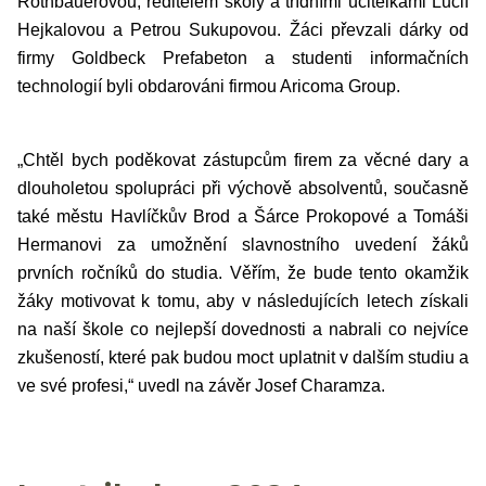
Rothbauerovou, ředitelem školy a třídními učitelkami Lucií
Hejkalovou a Petrou Sukupovou. Žáci převzali dárky od
firmy Goldbeck Prefabeton a studenti informačních
technologií byli obdarováni firmou Aricoma Group.
„Chtěl bych poděkovat zástupcům firem za věcné dary a
dlouholetou spolupráci při výchově absolventů, současně
také městu Havlíčkův Brod a Šárce Prokopové a Tomáši
Hermanovi za umožnění slavnostního uvedení žáků
prvních ročníků do studia. Věřím, že bude tento okamžik
žáky motivovat k tomu, aby v následujících letech získali
na naší škole co nejlepší dovednosti a nabrali co nejvíce
zkušeností, které pak budou moct uplatnit v dalším studiu a
ve své profesi,“ uvedl na závěr Josef Charamza.