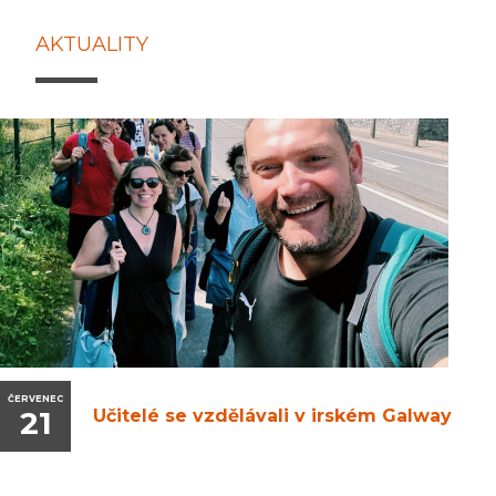
AKTUALITY
ČERVENEC
21
Učitelé se vzdělávali v irském Galway