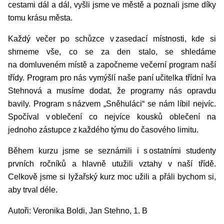
cestami dál a dál, vyšli jsme ve městě a poznali jsme díky
tomu krásu města.
Každý večer po schůzce v zasedací místnosti, kde si
shrneme vše, co se za den stalo, se shledáme
na domluveném místě a započneme večerní program naší
třídy. Program pro nás vymýšlí naše paní učitelka třídní Iva
Stehnová a musíme dodat, že programy nás opravdu
bavily. Program s názvem „Sněhuláci“ se nám líbil nejvíc.
Spočíval v oblečení co nejvíce kousků oblečení na
jednoho zástupce z každého týmu do časového limitu.
Během kurzu jsme se seznámili i s ostatními studenty
prvních ročníků a hlavně utužili vztahy v naší třídě.
Celkově jsme si lyžařský kurz moc užili a přáli bychom si,
aby trval déle.
Autoři: Veronika Boldi, Jan Stehno, 1. B