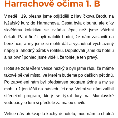
Harrachově očima 1. B
V neděli 19. března jsme odjížděli z Havlíčkova Brodu na
lyžařský kurz do Harrachova. Cesta byla dlouhá, ale díky
skvělému kolektivu se zvládla lépe, než jsme všichni
čekali. Páni řidiči byli natolik hodní, že nám zastavili na
benzínce, a my jsme si mohli dát a vychutnat vychlazený
nápoj a lahodný párek v rohlíku. Doputovali jsme do hotelu
a na první pohled jsme viděli, že tohle je ten pravý.
Hotel se zdál všem velice hezký a byli jsme rádi, že máme
takové pěkné místo, ve kterém budeme po dalších pět dnů.
Po zabydlení nám byl představen program týdne a my se
mohli už jen těšit na následující dny. Velmi se nám zalíbil
středeční program, který se týkal túry na Mumlavské
vodopády, o tom si přečtete za malou chvíli.
Velice nás překvapila kuchyně hotelu, moc nám tu chutná