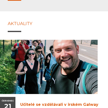
AKTUALITY
ČERVENEC
21
Učitelé se vzdělávali v irském Galway