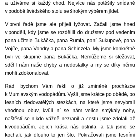
a užíváme si každý chod. Nejvíce nás potěšily snídaně
v podobě švédského stolu se širokým výběrem jídel.
V první řadě jsme ale přijeli lyžovat. Začali jsme hned
v pondělí, kdy jsme se rozdělili do družstev pod vedením
pana učitele Bukáčka, pana Rumla, paní Sukupové, pana
Vojíře, pana Vondry a pana Schinzela. My jsme konkrétně
byli ve skupině pana Bukáčka. Nemůžeme si stěžovat,
sdělil nám naše chyby a nedostatky a my se díky němu
mohli zdokonalovat.
Rádi bychom Vám řekli o již zmíněné procházce
k Mumlavským vodopádům. Vyšli jsme krátce po obědě, po
lesních zledovatělých stezkách, na které jsme nevybrali
vhodnou obuv, kvůli ní se nám velice smýkaly nohy,
naštěstí se nikdo vážně nezranil a cestu jsme zdolali až
k vodopádům. Jejich krása nás oslnila, a tak jsme se
kochali, jak dlouho to jen šlo. Pokračovali jsme lesními