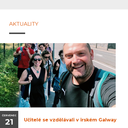
AKTUALITY
ČERVENEC
21
Učitelé se vzdělávali v irském Galway