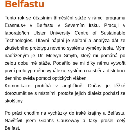
Belfastu
Tento rok se účastním tříměsíční stáže v rámci programu
Erasmus+ v Belfastu v Severním Irsku. Pracuji v
laboratořích Ulster University Centre of Sustainable
Technologies. Hlavní náplní je sbíraní a analýza dát ze
zkušebního prototypu nového systému výměny tepla. Mým
nadřízeným je Dr. Mervyn Smyth, který mi pomáhá po
celou dobu mé stáže. Podařilo se mi díky němu vytvořit
první prototyp mého vynálezu, systému na sběr a distribuci
denního světla pomocí optických vláken.
Komunikace probíhá v angličtině. Občas je těžké
dorozumět se s místními, protože jejich dialekt pochází ze
skotštiny.
Po práci chodím na vycházky do irské krajiny a Belfastu.
Navštívil jsem Giant‘s Causeway a taky prošel celý
Belfast.