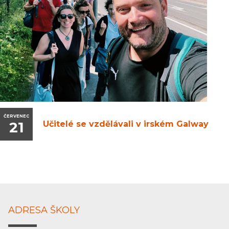
ČERVENEC
21
Učitelé se vzdělávali v irském Galway
ADRESA ŠKOLY