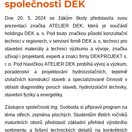
společnosti DEK
Dne 20. 5. 2024 se žákům školy představila svou
prezentací značka ATELIER DEK, která je součástí
holdingu DEK a. s. Pod touto značkou působí konzultační
technici v regionech, v servisní firmě DEK a. s. technici pro
stavební materiály a technici výzkumu a vývoje, značku
užívají i projektanti, experti a znalci firmy DEKPROJEKT s.
r. o. Pod hlavičkou ATELIER DEK probíhá vývoj a výzkum,
poradenství a projektování hydroizolačních, tepelně
izolačních konstrukcí staveb a specializované činnosti v
oblasti diagnostiky poruch staveb, hydroizolační techniky,
stavební fyziky a energetiky.
Zástupce společnosti Ing. Svoboda si připravil program na
téma střech, zejména plochých. Studentům třetích ročníků
maturitních oborů představil základní přehled výrobního
sortimentu a řešení technických detailů na konkrétních