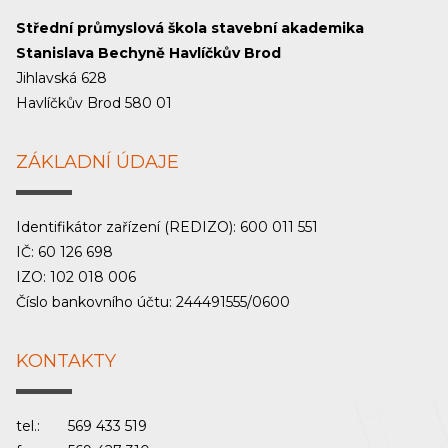
Střední průmyslová škola stavební akademika
Stanislava Bechyně Havlíčkův Brod
Jihlavská 628
Havlíčkův Brod 580 01
ZÁKLADNÍ ÚDAJE
Identifikátor zařízení (REDIZO): 600 011 551
IČ: 60 126 698
IZO: 102 018 006
Číslo bankovního účtu: 244491555/0600
KONTAKTY
tel.:
569 433 519