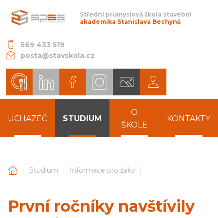
Střední průmyslová škola stavební
akademika Stanislava Bechyně
569 433 519
posta@stavskola.cz
O
UCHAZEČ
STUDIUM
KONTAKTY
ŠKOLE
|
|
|
Střední průmyslová škola stavební akademika Stanislava 
Studium
Informace pro žáky
První ročníky navštívily