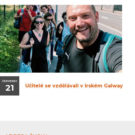
ČERVENEC
21
Učitelé se vzdělávali v irském Galway