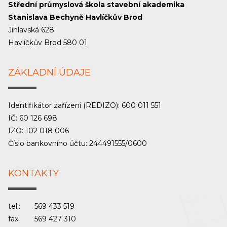
Střední průmyslová škola stavební akademika
Stanislava Bechyně Havlíčkův Brod
Jihlavská 628
Havlíčkův Brod 580 01
ZÁKLADNÍ ÚDAJE
Identifikátor zařízení (REDIZO): 600 011 551
IČ: 60 126 698
IZO: 102 018 006
Číslo bankovního účtu: 244491555/0600
KONTAKTY
tel.:
569 433 519
fax:
569 427 310