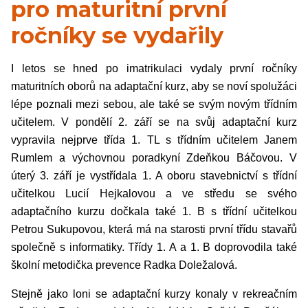
pro maturitní první
ročníky se vydařily
I letos se hned po imatrikulaci vydaly první ročníky
maturitních oborů na adaptační kurz, aby se noví spolužáci
lépe poznali mezi sebou, ale také se svým novým třídním
učitelem. V pondělí 2. září se na svůj adaptační kurz
vypravila nejprve třída 1. TL s třídním učitelem Janem
Rumlem a výchovnou poradkyní Zdeňkou Báčovou. V
úterý 3. září je vystřídala 1. A oboru stavebnictví s třídní
učitelkou Lucií Hejkalovou a ve středu se svého
adaptačního kurzu dočkala také 1. B s třídní učitelkou
Petrou Sukupovou, která má na starosti první třídu stavařů
společně s informatiky. Třídy 1. A a 1. B doprovodila také
školní metodička prevence Radka Doležalová.
Stejně jako loni se adaptační kurzy konaly v rekreačním