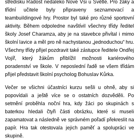
středisku Radost nedaleko Nové Vsi u Světlé. Pro žáky a
třídní učitele byly připraveny seznamovací a
teambuildingové hry. Prostor byl také pro různé sportovní
aktivity. Během odpoledne navštívil všechny třídy ředitel
školy Josef Charamza, aby je na stavebce přivítal i mimo
školní lavice a měl pro ně nachystanou „jednoduchou“ hru.
Všechny třídy přijel pozdravit také zástupce ředitele Ondřej
Vojíř, který žákům přiblížil možnosti kariérového
poradenství ve škole. V neposlední řadě se všem třídám
přijel představit školní psycholog Bohuslav Kůrka.
Večer se všichni účastníci kurzu sešli u ohně, aby si
popovídali a ještě více se o ostatních dozvěděli. Po
setmění proběhla noční hra, kdy žáci po skupinách s
baterkou hledali čtyři části obrázku, které si museli
zapamatovat a následně ve správném pořadí překreslit na
papír. Hra tak otestovala
jejich paměť a spolupráci ve
skupině.