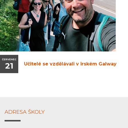
ČERVENEC
21
Učitelé se vzdělávali v irském Galway
ADRESA ŠKOLY