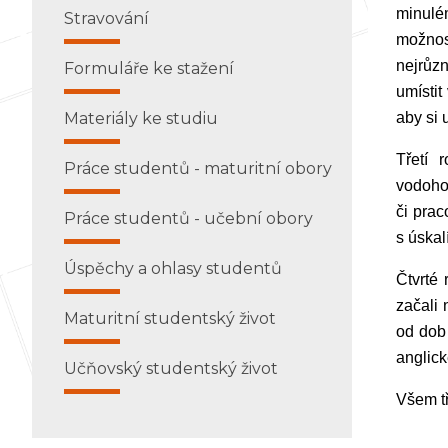
minulé
Stravování
možnos
nejrůzn
Formuláře ke stažení
umístit
Materiály ke studiu
aby si
Třetí 
Práce studentů - maturitní obory
vodohos
či prac
Práce studentů - učební obory
s úskal
Úspěchy a ohlasy studentů
Čtvrté
začali 
Maturitní studentský život
od dob 
anglick
Učňovský studentský život
Všem tř