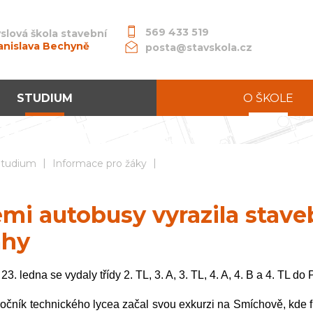
569 433 519
slová škola stavební
anislava Bechyně
posta@stavskola.cz
STUDIUM
O ŠKOLE
|
|
dní průmyslová škola stavební akademika Stanislava Bechyně
Studium
Informace pro žáky
mi autobusy vyrazila stav
ahy
 23. ledna se vydaly třídy 2. TL, 3. A, 3. TL, 4. A, 4. B a 4. TL do
očník technického lycea začal svou exkurzi na Smíchově, kde f