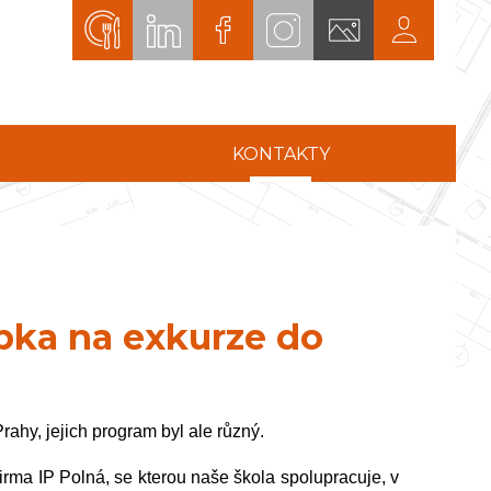
KONTAKTY
ebka na exkurze do
 Prahy, jejich program byl ale různý.
irma IP Polná, se kterou naše škola spolupracuje, v