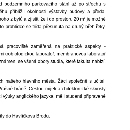
d podzemního parkovacího stání až po střechu s
hu přiblížil okolnosti výstavby budovy a předal
ho z bytů a zjistit, že i do prostoru 20 m² je možné
to prohlídce se třída přesunula na druhý břeh řeky,
ůzná pracoviště zaměřená na praktické aspekty -
 mikrobiologickou laboratoř, membránovou laboratoř
námeni se všemi obory studia, které fakulta nabízí,
ch našeho hlavního města. Žáci společně s učiteli
rašné bráně. Cestou míjeli architektonické skvosty
i výuky anglického jazyka, měli studenti připravené
ily do Havlíčkova Brodu.