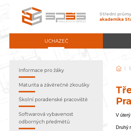
Střední průmy
akademika St
UCHAZEČ
|
Stře
Informace pro žáky
Maturita a závěrečné zkoušky
Tře
Pr
Školní poradenské pracoviště
Softwarová vybavenost
V úterý
odborných předmětů
Druhý r