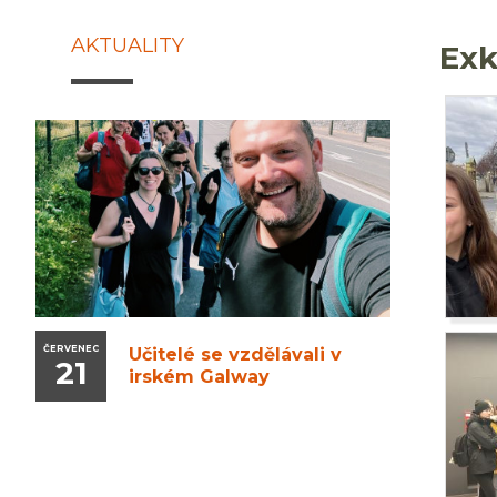
AKTUALITY
Exk
ČERVENEC
Učitelé se vzdělávali v
21
irském Galway