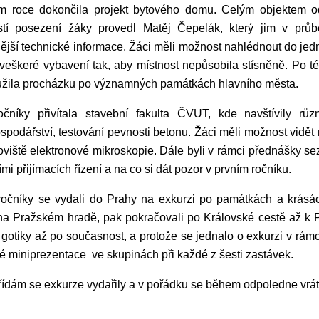
m roce dokončila projekt bytového domu. Celým objektem o
tí posezení žáky provedl Matěj Čepelák, který jim v průbě
ější technické informace. Žáci měli možnost nahlédnout do jedno
 veškeré vybavení tak, aby místnost nepůsobila stísněně. Po té
 užila procházku po významných památkách hlavního města.
ročníky přivítala stavební fakulta ČVUT, kde navštívily r
podářství, testování pevnosti betonu. Žáci měli možnost vidět
oviště elektronové mikroskopie. Dále byli v rámci přednášky sez
ími přijímacích řízení a na co si dát pozor v prvním ročníku.
 ročníky se vydali do Prahy na exkurzi po památkách a krásá
na Pražském hradě, pak pokračovali po Královské cestě až k P
gotiky až po současnost, a protože se jednalo o exkurzi v rámc
é miniprezentace ve skupinách při každé z šesti zastávek.
ídám se exkurze vydařily a v pořádku se během odpoledne vrát