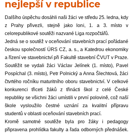
nejlepší v republice
Dalšího úspěchu dosáhli naši žáci ve středu 25. ledna, kdy
z Prahy přivezli, stejně jako loni, 1. a 3. místo v
celorepublikové soutěži nazvané Liga rozpočtářů.
Jedná se o soutěž v oceňování stavebních prací pořádané
českou společností ÚRS CZ, a. s., a Katedrou ekonomiky
a řízení ve stavebnictví při Fakultě stavební ČVUT v Praze.
Soutěžit se vydali žáci Václav Jelínek (1. místo), Pavel
Pospíchal (3. místo), Petr Polnický a Anna Šlechtová, žáci
čtvrtého ročníku maturitního oboru stavebnictví. V celkové
konkurenci třiceti žáků z třinácti škol z celé České
republiky se všichni žáci umístili v první polovině, což naší
škole vysloužilo čestné uznání za kvalitní přípravu
studentů v oblasti oceňování stavebních prací.
Kromě samotné soutěže byla pro žáky i pedagogy
připravena prohlídka fakulty a řada odborných přednášek.