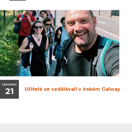
ČERVENEC
21
Učitelé se vzdělávali v irském Galway