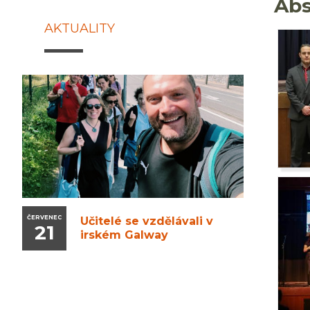
Abs
AKTUALITY
ČERVENEC
Učitelé se vzdělávali v
21
irském Galway