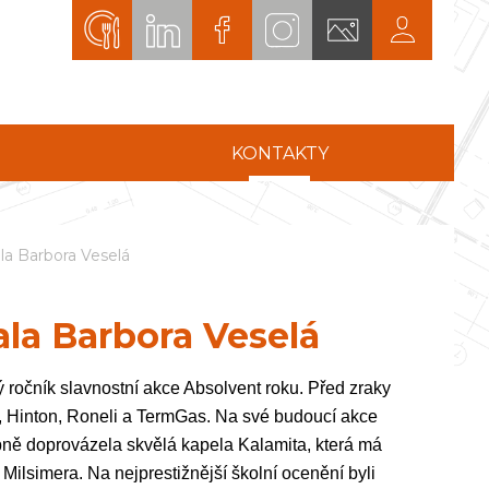
KONTAKTY
la Barbora Veselá
la Barbora Veselá
 ročník slavnostní akce Absolvent roku. Před zraky
k, Hinton, Roneli a TermGas. Na své budoucí akce
bně doprovázela skvělá kapela Kalamita, která má
ilsimera. Na nejprestižnější školní ocenění byli