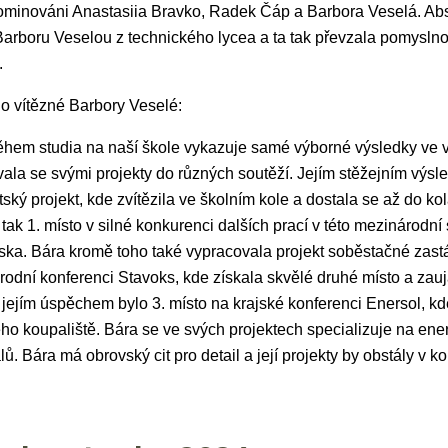
ominováni Anastasiia Bravko, Radek Čáp a Barbora Veselá. Abs
 Barboru Veselou z technického lycea a ta tak převzala pomyslno
.
o vítězné Barbory Veselé:
hem studia na naší škole vykazuje samé výborné výsledky ve v
ala se svými projekty do různých soutěží. Jejím stěžejním výs
ský projekt, kde zvítězila ve školním kole a dostala se až do ko
 tak 1. místo v silné konkurenci dalších prací v této mezinárodní
ka. Bára kromě toho také vypracovala projekt soběstačné zast
odní konferenci Stavoks, kde získala skvělé druhé místo a zau
jejím úspěchem bylo 3. místo na krajské konferenci Enersol, kde
ho koupaliště. Bára se ve svých projektech specializuje na ener
lů. Bára má obrovský cit pro detail a její projekty by obstály v k