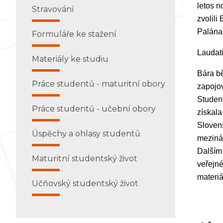
letos n
Stravování
zvolili
Palána
Formuláře ke stažení
Laudati
Materiály ke studiu
Bára bě
Práce studentů - maturitní obory
zapojov
Student
Práce studentů - učební obory
získala
Slovens
Úspěchy a ohlasy studentů
mezinár
Dalším 
Maturitní studentský život
veřejné
materiá
Učňovský studentský život