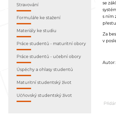
se zák
Stravování
systém
s ním 
Formuláře ke stažení
přest
Materiály ke studiu
Za bes
v posl
Práce studentů - maturitní obory
Práce studentů - učební obory
Autor:
Úspěchy a ohlasy studentů
Maturitní studentský život
Učňovský studentský život
Přidán