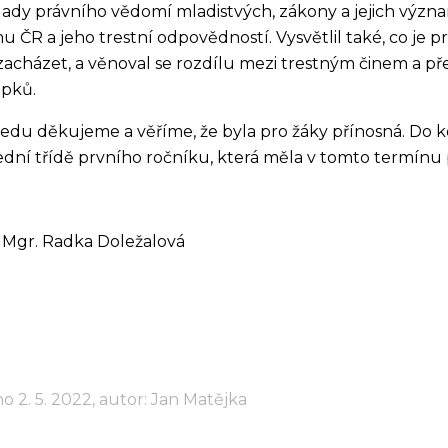
lady právního vědomí mladistvých, zákony a jejich výz
u ČR a jeho trestní odpovědností. Vysvětlil také, co je p
zacházet, a věnoval se rozdílu mezi trestným činem a p
upků.
edu děkujeme a věříme, že byla pro žáky přínosná. Do 
ední třídě prvního ročníku, která měla v tomto termínu p
 Mgr. Radka Doležalová
o 2. 5. 2022, autor: Jan Matějka