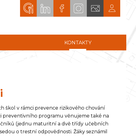
KONTAKTY
i
ch škol v rámci prevence rizikového chování
mci preventivního programu věnujeme také na
 ročníků (jednu maturitní a dvě třídy učebních
esedou o trestní odpovědnosti. Žáky seznámil