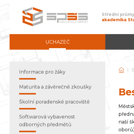
Střední průmy
akademika St
UCHAZEČ
|
Stře
Informace pro žáky
Maturita a závěrečné zkoušky
Be
Školní poradenské pracoviště
Městsk
předná
Softwarová vybavenost
naší š
odborných předmětů
oborů)