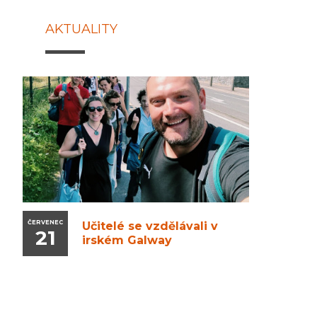
AKTUALITY
ČERVENEC
Učitelé se vzdělávali v
21
irském Galway