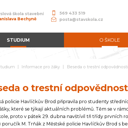
569 433 519
slová škola stavební
anislava Bechyně
posta@stavskola.cz
STUDIUM
O ŠKOLE
|
|
dní průmyslová škola stavební akademika Stanislava Bechyně
Studium
Informace pro žáky
Beseda o trestní odpovědnosti
seda o trestní odpovědnost
á policie Havlíčkův Brod připravila pro studenty střední
šky, které se týkají aktuálních problémů. Těm se v rá
kole, proto v pátek 29. dubna navštívil tři třídy prvních
 poručík M. Trňák z Městské policie Havlíčkův Brod s b