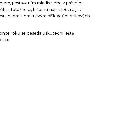
namem, postavením mladistvého v právním
růkaz totožnosti, k čemu nám slouží a jak
řestupkem a praktickým příkladům rizikových
konce roku se beseda uskuteční ještě
raxi.