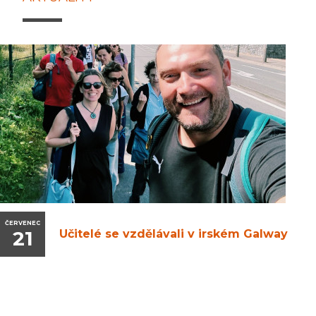
ČERVENEC
21
Učitelé se vzdělávali v irském Galway