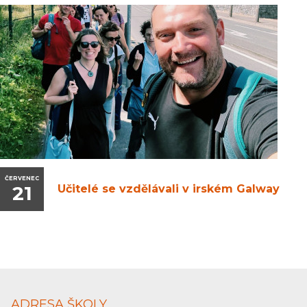
ČERVENEC
21
Učitelé se vzdělávali v irském Galway
ADRESA ŠKOLY