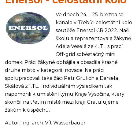
Ve dnech 24. – 25. března se
konalo v Třebíči celostátní kolo
soutěže Enersol ČR 2022. Naši
školu a reprezentovala žákyně
Adéla Veselá ze 4. TL s prací
Off-grid soběstačný mini
domek. Práci žákyně obhájila a obsadila krásné
druhé místo v kategorii Inovace. Na práci
spolupracovali také žáci Petr Grulich a Daniela
Skálová z 1.TL. Individuálním výsledkem tak
napomohli k umístění týmu Kraje Vysočina, který
skončil na třetím místě mezi kraji. Gratulujeme
žákům k úspěchu.
Autor: Ing. arch. Vít Wasserbauer