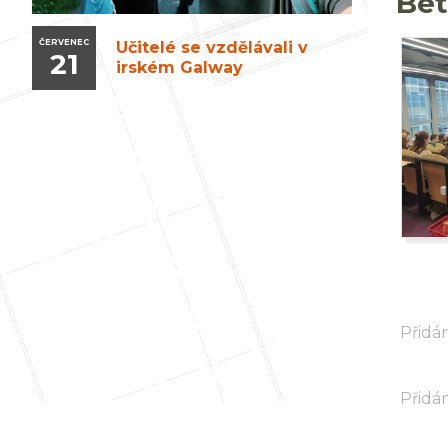
Bet
ČERVENEC
Učitelé se vzdělávali v
21
irském Galway
Přidán
Přidán