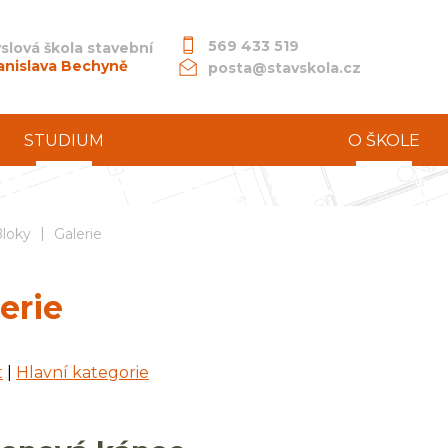
569 433 519
slová škola stavební
anislava Bechyně
posta@stavskola.cz
STUDIUM
O ŠKOLE
|
dní průmyslová škola stavební akademika Stanislava Bechyně
loky
Galerie
erie
t
|
Hlavní kategorie