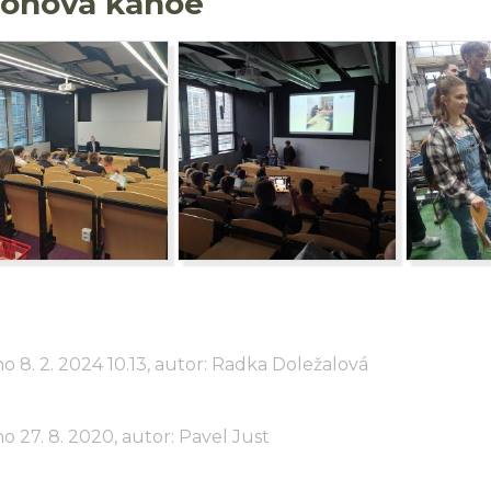
onová kánoe
o 8. 2. 2024 10.13, autor: Radka Doležalová
o 27. 8. 2020, autor: Pavel Just