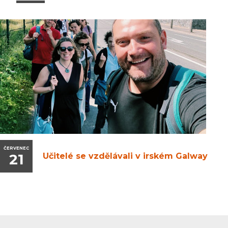
ČERVENEC
21
Učitelé se vzdělávali v irském Galway