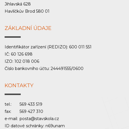
Jihlavská 628
Havlíčkův Brod 580 01
ZÁKLADNÍ ÚDAJE
Identifikátor zařízení (REDIZO): 600 011 551
IČ: 60 126 698
IZO: 102 018 006
Číslo bankovního účtu: 244491555/0600
KONTAKTY
tel.:
569 433 519
fax:
569 427 310
e-mail:
posta@stavskola.cz
ID datové schránky: n69unam