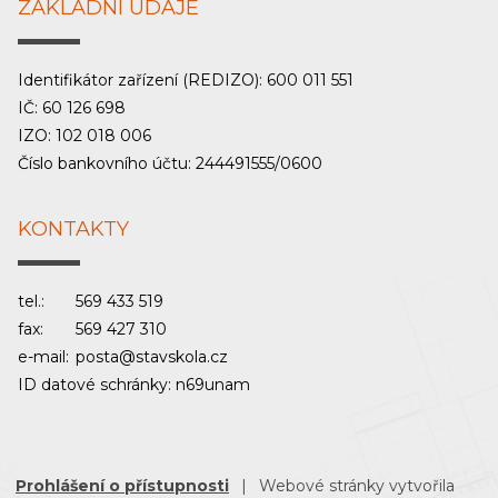
ZÁKLADNÍ ÚDAJE
Identifikátor zařízení (REDIZO): 600 011 551
IČ: 60 126 698
IZO: 102 018 006
Číslo bankovního účtu: 244491555/0600
KONTAKTY
tel.:
569 433 519
fax:
569 427 310
e-mail:
posta@stavskola.cz
ID datové schránky: n69unam
Prohlášení o přístupnosti
|
Webové stránky vytvořila