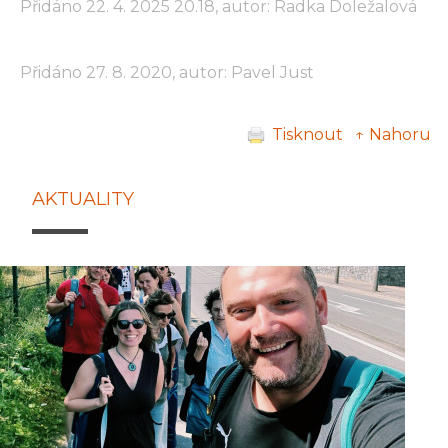
Přidáno 22. 4. 2025 20.18, autor: Radka Doležalová
Přidáno 27. 8. 2020, autor: Pavel Just
Tisknout
↑ Nahoru
AKTUALITY