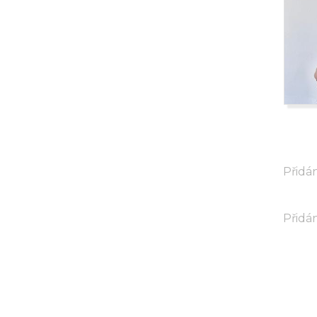
Přidán
Přidán