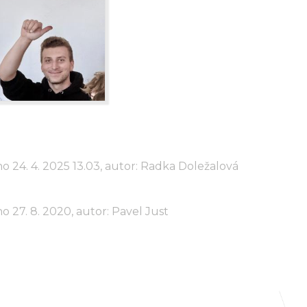
o 24. 4. 2025 13.03, autor: Radka Doležalová
o 27. 8. 2020, autor: Pavel Just