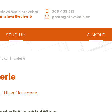
569 433 519
slová škola stavební
anislava Bechyně
posta@stavskola.cz
STUDIUM
O ŠKOLE
|
dní průmyslová škola stavební akademika Stanislava Bechyně
loky
Galerie
erie
t
|
Hlavní kategorie