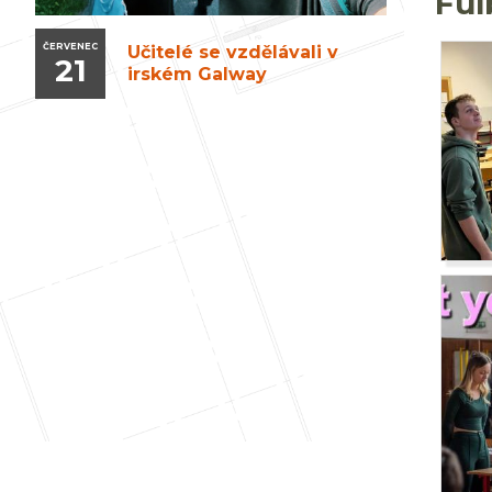
Ful
ČERVENEC
Učitelé se vzdělávali v
21
irském Galway