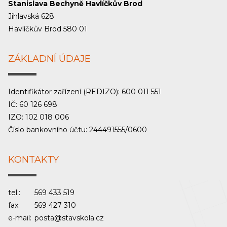
Stanislava Bechyně Havlíčkův Brod
Jihlavská 628
Havlíčkův Brod 580 01
ZÁKLADNÍ ÚDAJE
Identifikátor zařízení (REDIZO): 600 011 551
IČ: 60 126 698
IZO: 102 018 006
Číslo bankovního účtu: 244491555/0600
KONTAKTY
tel.:
569 433 519
fax:
569 427 310
e-mail:
posta@stavskola.cz