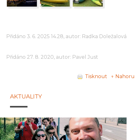
Přidáno 3. 6. 2025 14.28, autor: Radka Doležalová
Přidáno 27. 8. 2020, autor: Pavel Just
Tisknout
↑ Nahoru
AKTUALITY