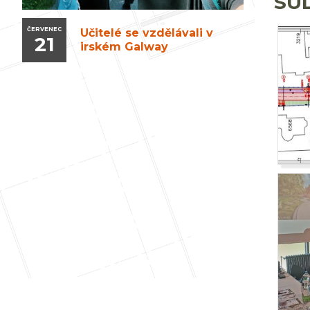
SU
ČERVENEC
Učitelé se vzdělávali v
21
irském Galway