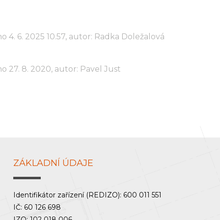
o 4. 6. 2025 10.57, autor: Radka Doležalová
o 27. 8. 2020, autor: Pavel Just
ZÁKLADNÍ ÚDAJE
Identifikátor zařízení (REDIZO): 600 011 551
IČ: 60 126 698
IZO: 102 018 006