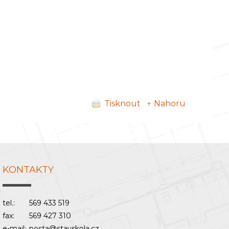
Tisknout
↑ Nahoru
KONTAKTY
tel.:
569 433 519
fax:
569 427 310
e-mail:
posta@stavskola.cz