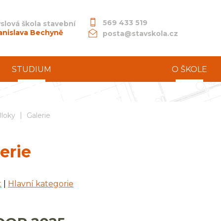
569 433 519
slová škola stavební
anislava Bechyně
posta@stavskola.cz
STUDIUM
O ŠKOLE
|
dní průmyslová škola stavební akademika Stanislava Bechyně
loky
Galerie
erie
t
|
Hlavní kategorie