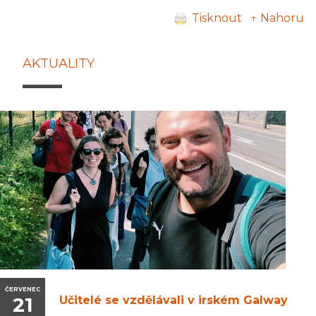
Tisknout
↑ Nahoru
AKTUALITY
ČERVENEC
21
Učitelé se vzdělávali v irském Galway