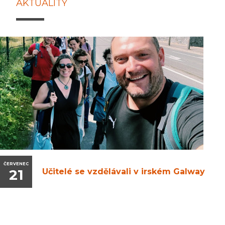
AKTUALITY
ČERVENEC
21
Učitelé se vzdělávali v irském Galway