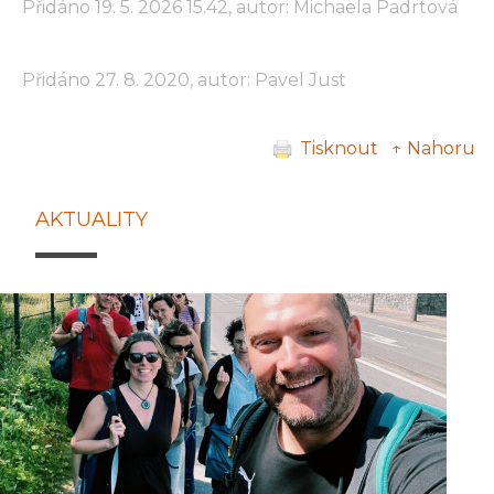
Přidáno 19. 5. 2026 15.42, autor: Michaela Padrtová
Přidáno 27. 8. 2020, autor: Pavel Just
Tisknout
↑ Nahoru
AKTUALITY