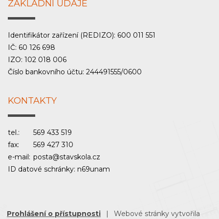
ZÁKLADNÍ ÚDAJE
Identifikátor zařízení (REDIZO): 600 011 551
IČ: 60 126 698
IZO: 102 018 006
Číslo bankovního účtu: 244491555/0600
KONTAKTY
tel.:
569 433 519
fax:
569 427 310
e-mail:
posta@stavskola.cz
ID datové schránky: n69unam
Prohlášení o přístupnosti
|
Webové stránky vytvořila