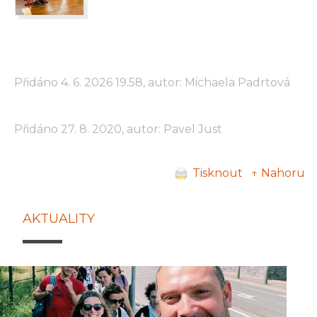
Přidáno 4. 6. 2026 19.58, autor: Michaela Padrtová
Přidáno 27. 8. 2020, autor: Pavel Just
Tisknout
↑ Nahoru
AKTUALITY