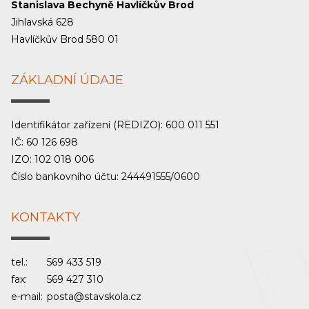
Stanislava Bechyně Havlíčkův Brod
Jihlavská 628
Havlíčkův Brod 580 01
ZÁKLADNÍ ÚDAJE
Identifikátor zařízení (REDIZO): 600 011 551
IČ: 60 126 698
IZO: 102 018 006
Číslo bankovního účtu: 244491555/0600
KONTAKTY
tel.:
569 433 519
fax:
569 427 310
e-mail:
posta@stavskola.cz