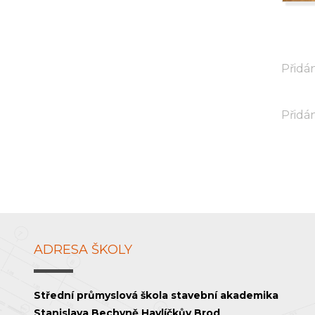
Přidán
Přidán
ADRESA ŠKOLY
Střední průmyslová škola stavební akademika
Stanislava Bechyně Havlíčkův Brod