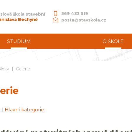
569 433 519
slová škola stavební
anislava Bechyně
posta@stavskola.cz
STUDIUM
O ŠKOLE
|
dní průmyslová škola stavební akademika Stanislava Bechyně
loky
Galerie
erie
t
|
Hlavní kategorie