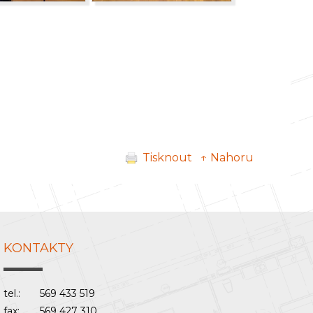
Tisknout
↑ Nahoru
KONTAKTY
tel.:
569 433 519
fax:
569 427 310