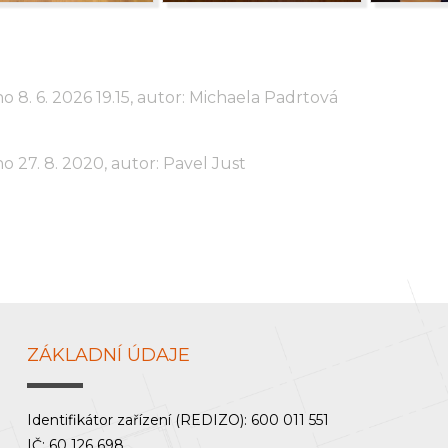
o 8. 6. 2026 19.15, autor: Michaela Padrtová
o 27. 8. 2020, autor: Pavel Just
ZÁKLADNÍ ÚDAJE
Identifikátor zařízení (REDIZO): 600 011 551
IČ: 60 126 698