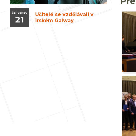
Pře
ČERVENEC
Učitelé se vzdělávali v
21
irském Galway