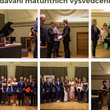
dávání maturitních vysvědčen