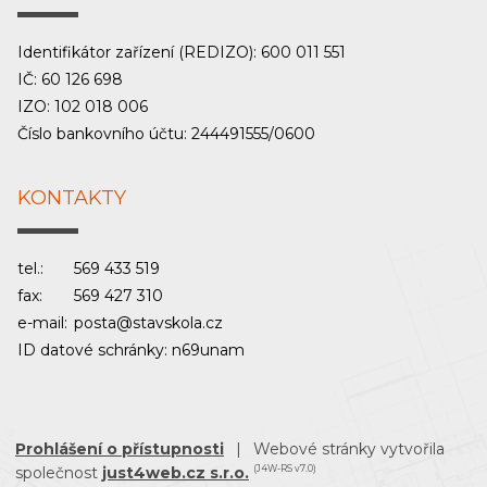
Identifikátor zařízení (REDIZO): 600 011 551
IČ: 60 126 698
IZO: 102 018 006
Číslo bankovního účtu: 244491555/0600
KONTAKTY
tel.:
569 433 519
fax:
569 427 310
e-mail:
posta@stavskola.cz
ID datové schránky: n69unam
Prohlášení o přístupnosti
|
Webové stránky vytvořila
společnost
just4web.cz s.r.o.
(J4W-RS v7.0)