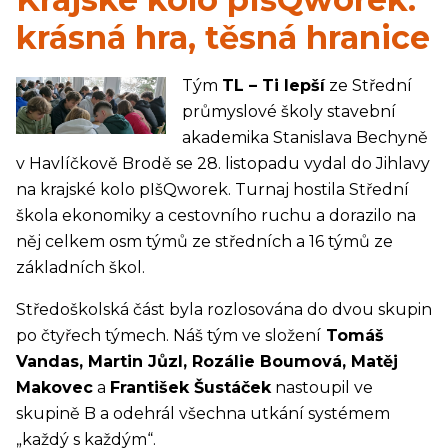
krásná hra, těsná hranice
Tým
TL – Ti lepší
ze Střední
průmyslové školy stavební
akademika Stanislava Bechyně
v Havlíčkově Brodě se 28. listopadu vydal do Jihlavy
na krajské kolo pIšQworek. Turnaj hostila Střední
škola ekonomiky a cestovního ruchu a dorazilo na
něj celkem osm týmů ze středních a 16 týmů ze
základních škol.
Středoškolská část byla rozlosována do dvou skupin
po čtyřech týmech. Náš tým ve složení
Tomáš
Vandas, Martin Jůzl, Rozálie Boumová, Matěj
Makovec
a
František Šustáček
nastoupil ve
skupině B a odehrál všechna utkání systémem
„každý s každým“.