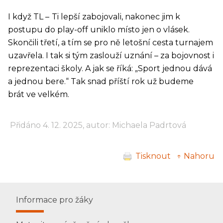
I když TL –
Ti lepší zabojovali, nakonec jim k
postupu do play-off uniklo místo jen o vlásek.
Skončili třetí, a tím se pro ně letošní cesta turnajem
uzavřela. I tak si tým zaslouží uznání – za bojovnost i
reprezentaci školy. A jak se říká: „Sport jednou dává
a jednou bere.“ Tak snad příští rok už budeme
brát ve velkém.
Přidáno 4. 12. 2025, autor: Michaela Padrtová
Tisknout
↑ Nahoru
Informace pro žáky