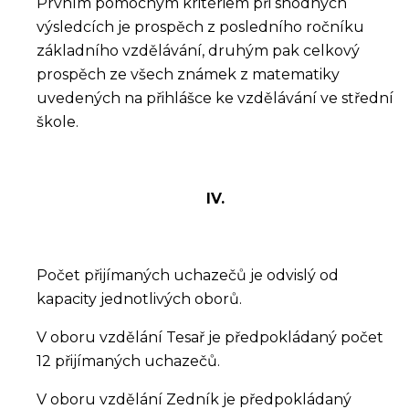
Prvním pomocným kritériem při shodných
výsledcích je prospěch z posledního ročníku
základního vzdělávání, druhým pak celkový
prospěch ze všech známek z matematiky
uvedených na přihlášce ke vzdělávání ve střední
škole.
IV.
Počet přijímaných uchazečů je odvislý od
kapacity jednotlivých oborů.
V oboru vzdělání Tesař je předpokládaný počet
12 přijímaných uchazečů.
V oboru vzdělání Zedník je předpokládaný