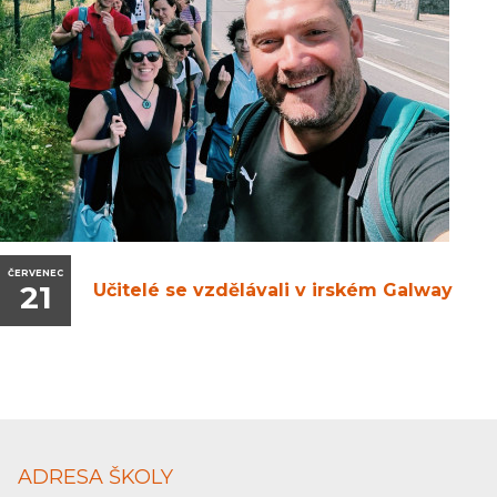
ČERVENEC
21
Učitelé se vzdělávali v irském Galway
ADRESA ŠKOLY