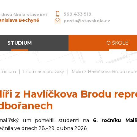
569 433 519
slová škola stavební
anislava Bechyně
posta@stavskola.cz
STUDIUM
O ŠKOLE
|
|
dní průmyslová škola stavební akademika Stanislava Bechyně
Studium
Informace pro žáky
Malíři z Havlíčkova Brodu rep
íři z Havlíčkova Brodu repr
dbořanech
malířský um poměřili studenti na
6. ročníku Mal
čnila ve dnech 28.–29. dubna 2026.