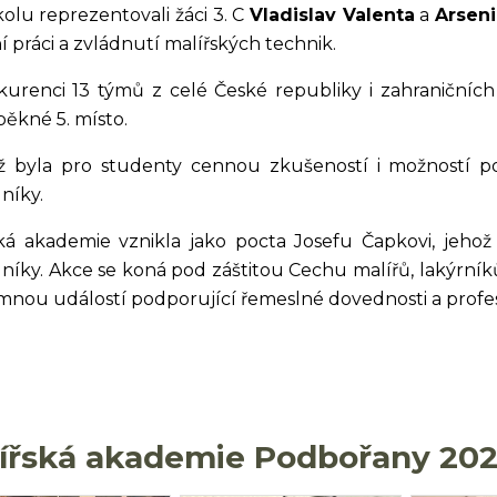
kolu reprezentovali žáci 3. C
Vladislav Valenta
a
Arseni
ní práci a zvládnutí malířských technik.
urenci 13 týmů z celé České republiky i zahraničníc
pěkné 5. místo.
ž byla pro studenty cennou zkušeností i možností po
níky.
ká akademie vznikla jako pocta Josefu Čapkovi, jeho
níky. Akce se koná pod záštitou Cechu malířů, lakýrní
nou událostí podporující řemeslné dovednosti a profe
ířská akademie Podbořany 20