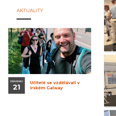
AKTUALITY
ČERVENEC
Učitelé se vzdělávali v
21
irském Galway