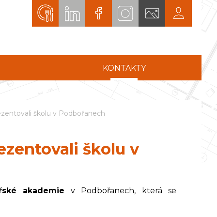
KONTAKTY
rezentovali školu v Podbořanech
ezentovali školu v
ířské akademie
v Podbořanech, která se