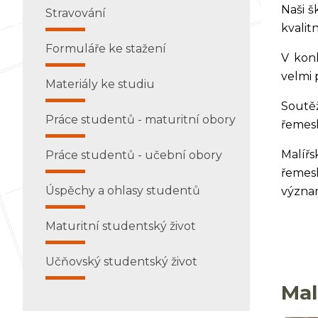
Naši š
Stravování
kvalit
Formuláře ke stažení
V konk
velmi 
Materiály ke studiu
Soutě
Práce studentů - maturitní obory
řemesl
Malířs
Práce studentů - učební obory
řemesl
Úspěchy a ohlasy studentů
význam
Maturitní studentský život
Učňovský studentský život
Mal