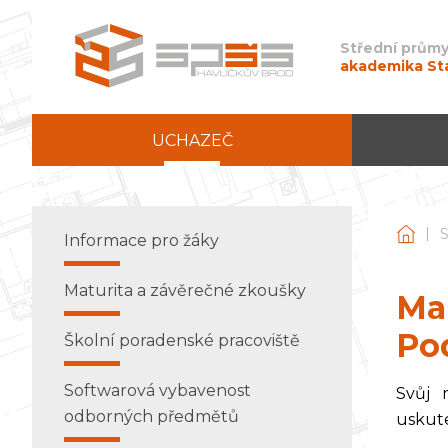
Střední průmy
akademika St
UCHAZEČ
|
Stře
Informace pro žáky
Maturita a závěrečné zkoušky
Mal
Po
Školní poradenské pracoviště
Softwarová vybavenost
Svůj 
odborných předmětů
uskute