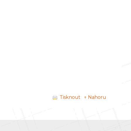
Tisknout
↑ Nahoru