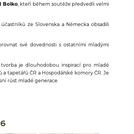
i Boiko
, kteří během soutěže předvedli velmi
h účastníků ze Slovenska a Německa obsadili
rovnat své dovednosti s ostatními mladými
ž tvorba je dlouhodobou inspirací pro mladé
ků a tapetářů ČR a Hospodářské komory ČR. Je
sní růst mladé generace.
26