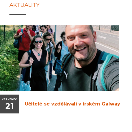
AKTUALITY
ČERVENEC
21
Učitelé se vzdělávali v irském Galway