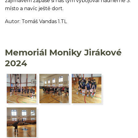
zajímavém zápase si náš tým vybojoval nádherné 3.
místo a navíc ještě dort.
Autor: Tomáš Vandas 1.TL
Memoriál Moniky Jirákové
2024