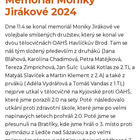
Jirákové 2024
Dne 11.4 se konal memoriál Moniky Jirákové ve
volejbale smíšených družstev, který se konal ve
dvou tělocvičnách OAHŠ Havlíčkův Brod. Tam se
náš tým složený především z druháků (Jana
Bláhová, Karolína Chadimová, Petra Matějková,
Tereza Zimprichová, Jan Šulc Lukáš Kotlas ze 2.TL a
Matyáš Slavíček a Martin Klement z 2.A) a také z
prváků ( Adéla Vydrářová a Tomáš Vandas z 1.TL)
nejprve utkal v tělocvičně na Kyjovské proti OAHŠ,
které jsme porazili 2:0 na sety. Poté následovalo
utkání proti zdravotní škole, které jsme po velmi
napínavých setech prohráli 2:0. Poté jsme se
přesunuli na Bratříky, kde jsme hráli o 3. místo proti
gymnáziu z Ledče nad Sázavou a po velmi