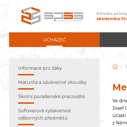
Střední průmy
akademika St
UCHAZEČ
|
Stře
Informace pro žáky
Maturita a závěrečné zkoušky
Me
Školní poradenské pracoviště
Ve dne
Josef 
Softwarová vybavenost
účasti
odborných předmětů
z Něme