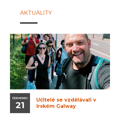
AKTUALITY
ČERVENEC
Učitelé se vzdělávali v
21
irském Galway