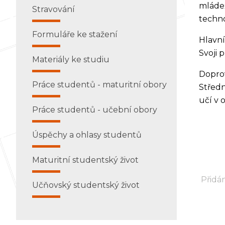
mládež
Stravování
techno
Formuláře ke stažení
Hlavní
Svoji 
Materiály ke studiu
Doprov
Práce studentů - maturitní obory
Středn
učí v 
Práce studentů - učební obory
Úspěchy a ohlasy studentů
Maturitní studentský život
Přidán
Učňovský studentský život