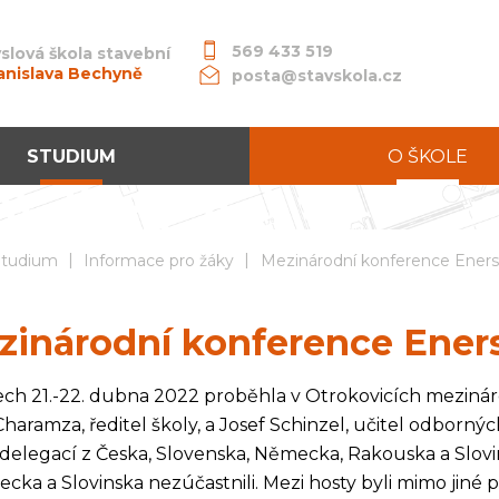
569 433 519
slová škola stavební
anislava Bechyně
posta@stavskola.cz
STUDIUM
O ŠKOLE
|
|
dní průmyslová škola stavební akademika Stanislava Bechyně
Studium
Informace pro žáky
Mezinárodní konference Eners
zinárodní konference Ener
ch 21.-22. dubna 2022 proběhla v Otrokovicích mezinárod
Charamza, ředitel školy, a Josef Schinzel, učitel odbor
 delegací z Česka, Slovenska, Německa, Rakouska a Slovin
cka a Slovinska nezúčastnili. Mezi hosty byli mimo jiné při