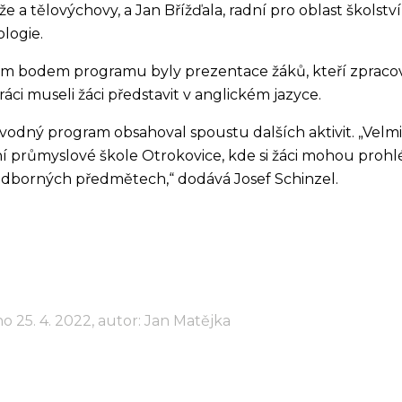
e a tělovýchovy, a Jan Břížďala, radní pro oblast školst
logie.
m bodem programu byly prezentace žáků, kteří zpracová
práci museli žáci představit v anglickém jazyce.
odný program obsahoval spoustu dalších aktivit. „Velmi
í průmyslové škole Otrokovice, kde si žáci mohou prohl
odborných předmětech,“ dodává Josef Schinzel.
o 25. 4. 2022, autor: Jan Matějka