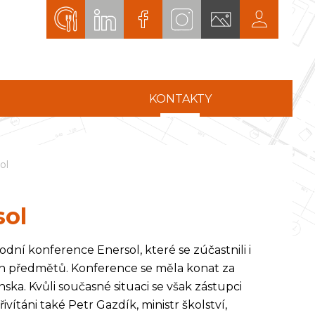
KONTAKTY
ol
sol
ní konference Enersol, které se zúčastnili i
ných předmětů. Konference se měla konat za
ska. Kvůli současné situaci se však zástupci
vítáni také Petr Gazdík, ministr školství,