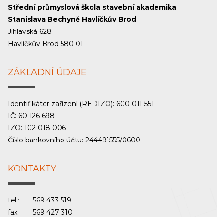
Střední průmyslová škola stavební akademika
Stanislava Bechyně Havlíčkův Brod
Jihlavská 628
Havlíčkův Brod 580 01
ZÁKLADNÍ ÚDAJE
Identifikátor zařízení (REDIZO): 600 011 551
IČ: 60 126 698
IZO: 102 018 006
Číslo bankovního účtu: 244491555/0600
KONTAKTY
tel.:
569 433 519
fax:
569 427 310