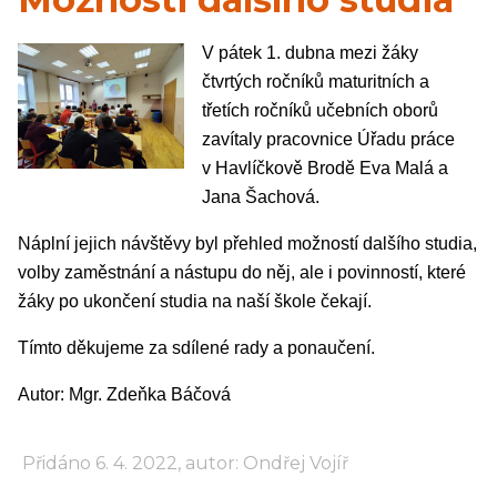
V pátek 1. dubna mezi žáky
čtvrtých ročníků maturitních a
třetích ročníků učebních oborů
zavítaly pracovnice Úřadu práce
v Havlíčkově Brodě Eva Malá a
Jana Šachová.
Náplní jejich návštěvy byl přehled možností dalšího studia,
volby zaměstnání a nástupu do něj, ale i povinností, které
žáky po ukončení studia na naší škole čekají.
Tímto děkujeme za sdílené rady a ponaučení.
Autor: Mgr. Zdeňka Báčová
Přidáno 6. 4. 2022, autor: Ondřej Vojíř