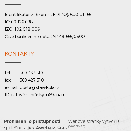
Identifikátor zařízení (REDIZO): 600 011 551
IČ: 60 126 698
IZO: 102 018 006
Číslo bankovního účtu: 244491555/0600
KONTAKTY
tel.:
569 433 519
fax:
569 427 310
e-mail:
posta@stavskola.cz
ID datové schránky: n69unam
Prohlášení o přístupnosti
|
Webové stránky vytvořila
společnost
just4web.cz s.r.o.
(J4W-RS v7.0)