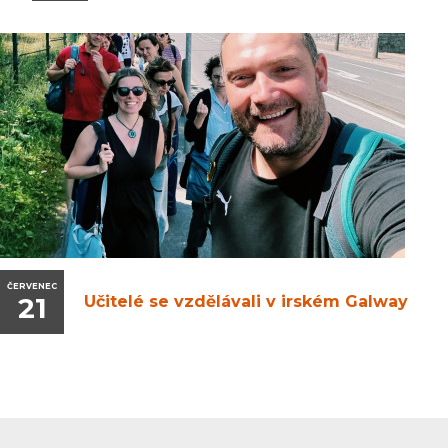
ČERVENEC
21
Učitelé se vzdělávali v irském Galway