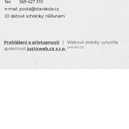
fax:
569 427 310
e-mail:
posta@stavskola.cz
ID datové schránky: n69unam
Prohlášení o přístupnosti
|
Webové stránky vytvořila
společnost
just4web.cz s.r.o.
(J4W-RS v7.0)