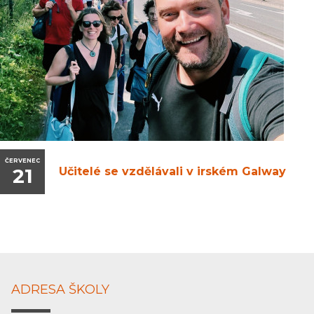
ČERVENEC
21
Učitelé se vzdělávali v irském Galway
ADRESA ŠKOLY