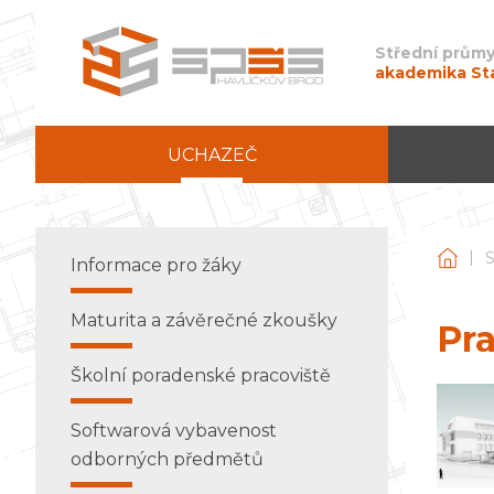
Střední průmy
akademika St
UCHAZEČ
|
Stře
Informace pro žáky
Maturita a závěrečné zkoušky
Pr
Školní poradenské pracoviště
Softwarová vybavenost
odborných předmětů