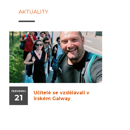
AKTUALITY
ČERVENEC
Učitelé se vzdělávali v
21
irském Galway