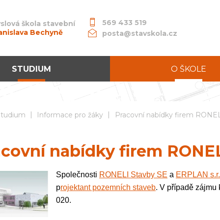
569 433 519
slová škola stavební
anislava Bechyně
posta@stavskola.cz
STUDIUM
O ŠKOLE
|
|
dní průmyslová škola stavební akademika Stanislava Bechyně
Studium
Informace pro žáky
Pracovní nabídky firem RON
acovní nabídky firem RONE
Společnosti
RONELI Stavby SE
a
ERPLAN s.r.
p
rojektant pozemních staveb
. V případě zájmu 
020.