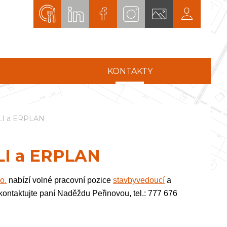
KONTAKTY
ELI a ERPLAN
LI a ERPLAN
o.
nabízí volné pracovní pozice
stavbyvedoucí
a
kontaktujte paní Naděždu Peřinovou, tel.: 777 676