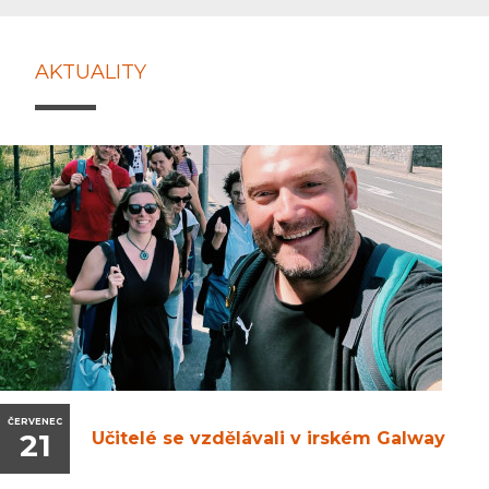
AKTUALITY
ČERVENEC
21
Učitelé se vzdělávali v irském Galway