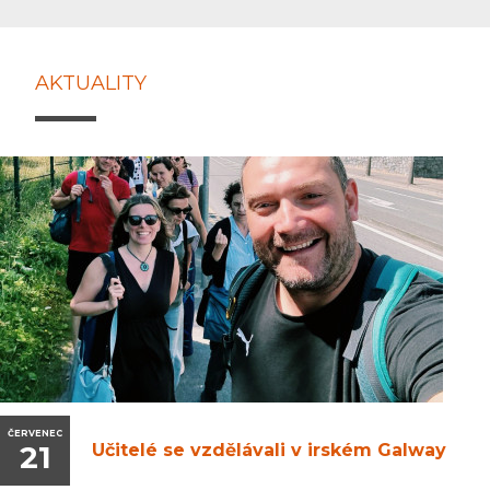
AKTUALITY
ČERVENEC
21
Učitelé se vzdělávali v irském Galway