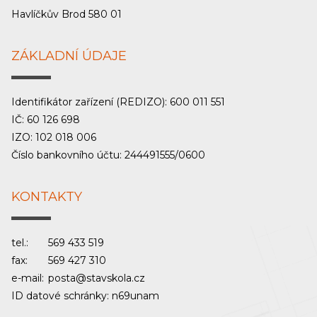
Havlíčkův Brod 580 01
ZÁKLADNÍ ÚDAJE
Identifikátor zařízení (REDIZO): 600 011 551
IČ: 60 126 698
IZO: 102 018 006
Číslo bankovního účtu: 244491555/0600
KONTAKTY
tel.:
569 433 519
fax:
569 427 310
e-mail:
posta@stavskola.cz
ID datové schránky: n69unam