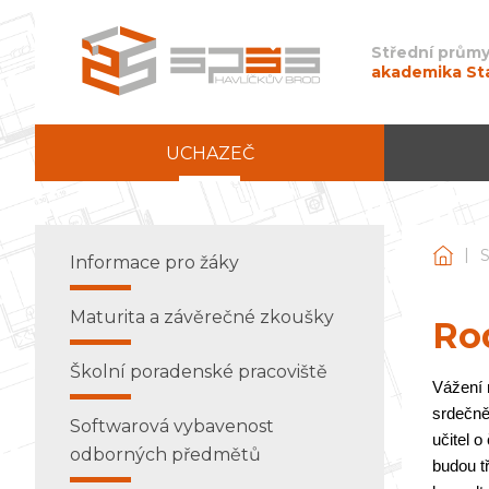
Střední průmy
akademika St
UCHAZEČ
|
Stře
Informace pro žáky
Maturita a závěrečné zkoušky
Rod
Školní poradenské pracoviště
Vážení 
srdečn
Softwarová vybavenost
učitel 
odborných předmětů
budou tř