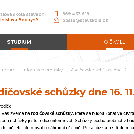
569 433 519
slová škola stavební
anislava Bechyně
posta@stavskola.cz
STUDIUM
O ŠKOLE
|
|
dní průmyslová škola stavební akademika Stanislava Bechyně
Studium
Informace pro žáky
Rodičovské schůzky dne 16. 11
ičovské schůzky dne 16. 11
rodiče,
ě Vás zveme na
rodičovské schůzky
, které se budou konat ve
čtvrt
o času schůzky ještě rodiče informovat. Schůzky budou probíhat v 
ídní učitele informovat o náhradní učebně. Po schůzkách s třídním uči