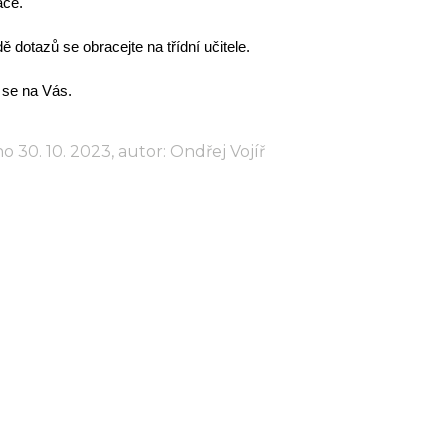
ace.
ě dotazů se obracejte na třídní učitele.
se na Vás.
o 30. 10. 2023, autor: Ondřej Vojíř