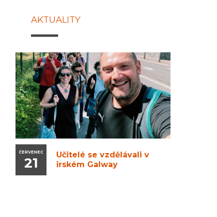
AKTUALITY
ČERVENEC
Učitelé se vzdělávali v
21
irském Galway