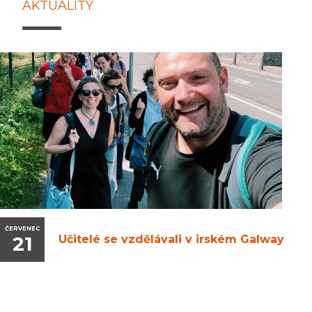
AKTUALITY
ČERVENEC
21
Učitelé se vzdělávali v irském Galway