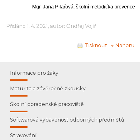
Mgr. Jana Pilařová, školní metodička prevence
Přidáno 1. 4. 2021, autor: Ondřej Vojíř
Tisknout
↑ Nahoru
Informace pro žáky
Maturita a závěrečné zkoušky
Školní poradenské pracoviště
Softwarová vybavenost odborných předmětů
Stravování