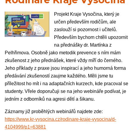
Projekt Kraje Vysočina, který je
určen především rodičům, ale
zaslouží si pozornost i učitelů.
Především bychom chtěli upozornit
na přednášky dr. Martínka z
Pelhřimova. Osobně jako metodik prevence s ním mám
zkušenost z jeho přednášek, které vždy míří do černého.
Jeho příklady z praxe jsou inspirací a jeho humorná forma
předávání zkušeností zaujme každého. Měli jsme tu
příležitost ho mít i na adaptačních kurzech, kde pracoval se
studenty. Vřele doporučuji se na jeho webináře podívat, je
jedním z odborníků na agresi dětí a šikanu.
Záznamy již proběhlých webinářů najdete zde:
https://www.kr-vysocina.cz/rodinare-kraje-vysocina/d-
4104999/p1=63881