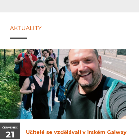
AKTUALITY
ČERVENEC
21
Učitelé se vzdělávali v irském Galway