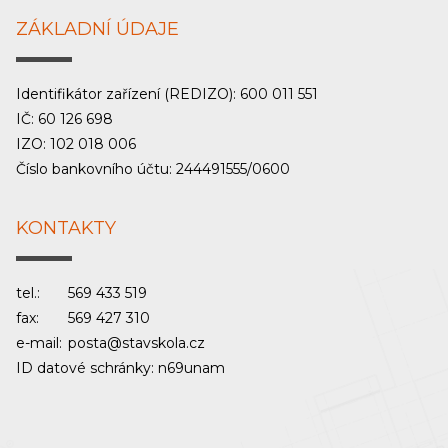
ZÁKLADNÍ ÚDAJE
Identifikátor zařízení (REDIZO): 600 011 551
IČ: 60 126 698
IZO: 102 018 006
Číslo bankovního účtu: 244491555/0600
KONTAKTY
tel.:
569 433 519
fax:
569 427 310
e-mail:
posta@stavskola.cz
ID datové schránky: n69unam