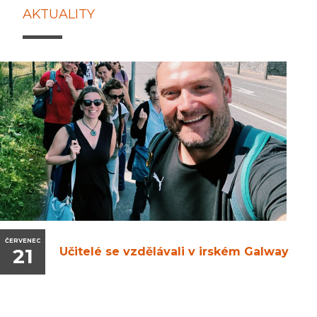
AKTUALITY
ČERVENEC
21
Učitelé se vzdělávali v irském Galway