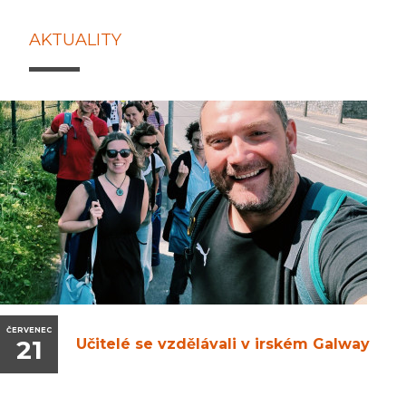
AKTUALITY
ČERVENEC
21
Učitelé se vzdělávali v irském Galway