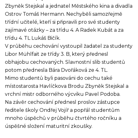
Zbyněk Stejskal a jednatel Městského kina a divadla
Ostrov Tomáš Hermann. Nechyběli samozřejmě
třídní učitelé, kteří si připravili pro své studenty
zajímavé otázky – za třídu 4. A Radek Kubát a za
třídu 4. TL Lukáš Bičík.
V průběhu cechování vystoupil žadatel za studenty
Libor Mühlfait ze třídy 3. B, který přednesl
obhajobu cechovaných. Slavnostní slib studentů
potom přednesla Bára Dvořáková ze 4. TL.
Mimo studentů byli pasováni do cechu také
místostarosta Havlíčkova Brodu Zbyněk Stejskal a
vrchní mistr odborného výcviku Pavel Podoba.
Na závěr cechování přednesl proslov zástupce
ředitele školy Ondřej Vojíř a popřál studentům
mnoho úspěchů v průběhu čtvrtého ročníku a
úspěšné složení maturitní zkoušky.