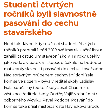
Studenti čtvrtých
ročníků byli slavnostně
pasováni do cechu
stavařského
Není tak dávno, kdy současní studenti čtvrtých
ročníků přebírali 1. září 2018 své imatrikulační listy a
zahájili tak studium stavební školy. Tři roky utekly
jako voda a v pátek 5. listopadu čekalo na budoucí
maturanty slavností pasování do cechu stavařského.
Nad správným průběhem cechování dohlížela
komise ve složení – bývalý ředitel školy Ladislav
Fiala, současný ředitel školy Josef Charamza,
zástupce ředitele školy Ondřej Vojíř, vrchní mistr
odborného výcviku Pavel Podoba. Pozvání do
komise také přijal místostarosta Havlíčkova Brodu