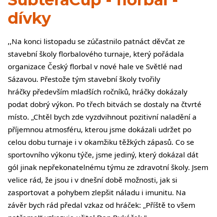
dívky
,,Na konci listopadu se zúčastnilo patnáct děvčat ze
stavební školy florbalového turnaje, který pořádala
organizace Český florbal v nové hale ve Světlé nad
Sázavou. Přestože tým stavební školy tvořily
hráčky především mladších ročníků, hráčky dokázaly
podat dobrý výkon. Po třech bitvách se dostaly na čtvrté
místo. „Chtěl bych zde vyzdvihnout pozitivní naladění a
příjemnou atmosféru, kterou jsme dokázali udržet po
celou dobu turnaje i v okamžiku těžkých zápasů. Co se
sportovního výkonu týče, jsme jediný, který dokázal dát
gól jinak nepřekonatelnému týmu ze zdravotní školy. Jsem
velice rád, že jsou i v dnešní době možnosti, jak si
zasportovat a pohybem zlepšit náladu i imunitu. Na
závěr bych rád předal vzkaz od hráček: „Příště to všem