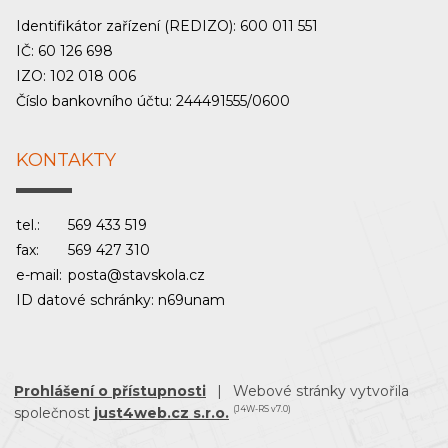
Identifikátor zařízení (REDIZO): 600 011 551
IČ: 60 126 698
IZO: 102 018 006
Číslo bankovního účtu: 244491555/0600
KONTAKTY
tel.:
569 433 519
fax:
569 427 310
e-mail:
posta@stavskola.cz
ID datové schránky: n69unam
Prohlášení o přístupnosti
|
Webové stránky vytvořila
společnost
just4web.cz s.r.o.
(J4W-RS v7.0)